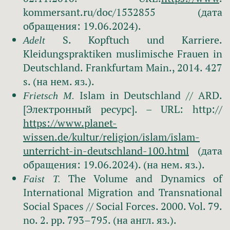
kommersant.ru/doc/1532855 (дата
обращения: 19.06.2024).
S. Kopftuch und Karriere.
Adelt
Kleidungspraktiken muslimische Frauen in
Deutschland. Frankfurtam Main., 2014. 427
s. (на нем. яз.).
Islam in Deutschland // ARD.
Frietsch M.
[Электронный ресурс]. – URL: http://
https://www.planet-
wissen.de/kultur/religion/islam/islam-
unterricht-in-deutschland-100.html
(дата
обращения: 19.06.2024). (на нем. яз.).
The Volume and Dynamics of
Faist T.
International Migration and Transnational
Social Spaces // Social Forces. 2000. Vol. 79.
no. 2. pp. 793–795. (на англ. яз.).