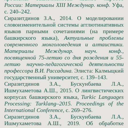
России: Материалы XIII Междунар. конф.
Уфа,
с. 240–242.
Сиразитдинов З.А., 2014. О моделировании
словоизменительной системы агглютинативных
языков парными сочетаниями (на примере
башкирского языка),
Актуальные проблемы
современного монголоведения и алтаистики.
Материалы Междунар. науч. конф.,
посвященной 75-летию со дня рождения и 55-
летию научно-педагогической деятельности
профессора В.И. Рассадина.
Элиста: Калмыцкий
государственный университет, с. 139–143.
Сиразитдинов З.А., Бускунбаева Л.А.,
Ишмухаметова А.Ш., 2015. О лингвистических
корпусах башкирского языка,
Turkic Languages
Processing: Turklang–2015. Proceedings of the
International Conference
, с. 269–276.
Сиразитдинов З.А., Бускунбаева Л.А.,
Ишмухаметова А.Ш., 2019. Об обработке