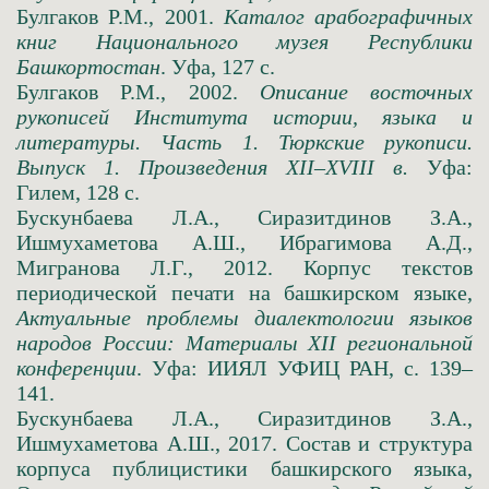
Булгаков Р.М., 2001.
Каталог арабографичных
книг Национального музея Республики
Башкортостан
. Уфа, 127 с.
Булгаков Р.М., 2002.
Описание восточных
рукописей Института истории, языка и
литературы. Часть 1. Тюркские рукописи.
Выпуск 1. Произведения XII–XVIII в.
Уфа:
Гилем, 128 с.
Бускунбаева Л.А., Сиразитдинов З.А.,
Ишмухаметова А.Ш., Ибрагимова А.Д.,
Мигранова Л.Г., 2012. Корпус текстов
периодической печати на башкирском языке,
Актуальные проблемы диалектологии языков
народов России: Материалы ХII региональной
конференции
. Уфа: ИИЯЛ УФИЦ РАН, с. 139–
141.
Бускунбаева Л.А., Сиразитдинов З.А.,
Ишмухаметова А.Ш., 2017. Состав и структура
корпуса публицистики башкирского языка,