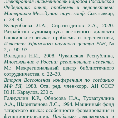
Электронная письменность народов Российской
Федерации: опыт, проблемы и перспективы:
Материалы Междунар. науч. конф.
Сыктывкар,
с. 39–43.
Бускунбаева Л.А., Сиразитдинов З.А., 2020.
Разработка аудиокорпуса восточного диалекта
башкирского языка: проблемы и перспективы,
Известия Уфимского научного центра РАН
, №
2, с. 90–97.
Володина Н.И., 2008. Чувашская Республика,
Многоязычие в России: региональные аспекты.
М.: Межрегиональный центр библиотечного
сотрудничества, с. 22–30.
Вторая Всесоюзная конференция по созданию
МФ РЯ
, 1988. Отв. ред. член-корр. АН СССР
Ю.Н. Караулов, 230 с.
Галиуллин К.Р., Обносова Н.А., Тухватуллина
А.А., Шарипзянова Л.С., 1994. Машинный фонд
татарского языка: особенности формирования и
функционирования,
Проблемы лексикологии и