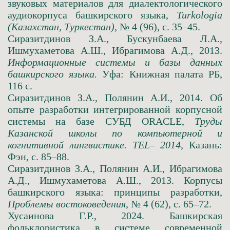
звуковых материалов для диалектологического
аудиокорпуса башкирского языка,
Turkologia
(Казахстан, Туркестан),
№ 4 (96), с. 35–45.
Сиразитдинов З.А., Бускунбаева Л.А.,
Ишмухаметова А.Ш., Ибрагимова А.Д., 2013.
Информационные системы и базы данных
башкирского языка.
Уфа: Книжная палата РБ,
116 с.
Сиразитдинов З.А., Полянин А.И., 2014. Об
опыте разработки интегрированной корпусной
системы на базе СУБД ORACLE,
Труды
Казанской школы по компьютерной и
когнитивной лингвистике. TEL– 2014,
Казань:
Фэн, с. 85–88.
Сиразитдинов З.А., Полянин А.И., Ибрагимова
А.Д., Ишмухаметова А.Ш., 2013. Корпусы
башкирского языка: принципы разработки,
Проблемы востоковедения
, № 4 (62), с. 65–72.
Хусаинова Г.Р., 2024. Башкирская
фольклористика в системе современной