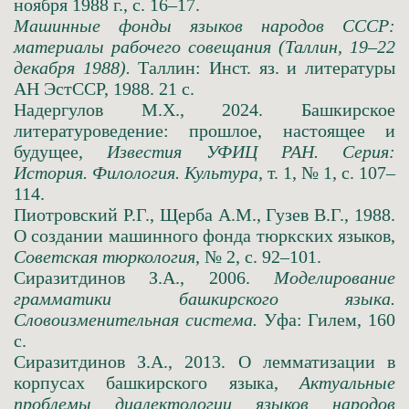
ноября 1988 г., с. 16–17.
Машинные фонды языков народов СССР:
материалы рабочего совещания (Таллин, 19–22
декабря 1988).
Таллин: Инст. яз. и литературы
АН ЭстССР, 1988. 21 с.
Надергулов М.Х., 2024. Башкирское
литературоведение: прошлое, настоящее и
будущее,
Известия УФИЦ РАН. Серия:
История. Филология. Культура
, т. 1, № 1, с. 107–
114.
Пиотровский Р.Г., Щерба А.М., Гузев В.Г., 1988.
О создании машинного фонда тюркских языков,
Советская тюркология
, № 2, с. 92–101.
Сиразитдинов З.А., 2006.
Моделирование
грамматики башкирского языка.
Словоизменительная система.
Уфа: Гилем, 160
с.
Сиразитдинов З.А., 2013. О лемматизации в
корпусах башкирского языка,
Актуальные
проблемы диалектологии языков народов