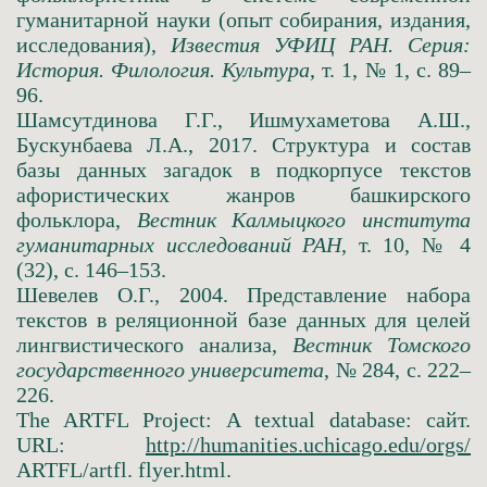
гуманитарной науки (опыт собирания, издания,
исследования),
Известия УФИЦ РАН. Серия:
История. Филология. Культура
, т. 1, № 1, с. 89–
96.
Шамсутдинова Г.Г., Ишмухаметова А.Ш.,
Бускунбаева Л.А., 2017. Структура и состав
базы данных загадок в подкорпусе текстов
афористических жанров башкирского
фольклора,
Вестник Калмыцкого института
гуманитарных исследований РАН
, т. 10, № 4
(32), с. 146–153.
Шевелев О.Г., 2004. Представление набора
текстов в реляционной базе данных для целей
лингвистического анализа,
Вестник Томского
государственного университета
, № 284, с. 222–
226.
The ARTFL Project: A textual database: сайт.
URL:
http://humanities.uchicago.edu/orgs/
ARTFL/artfl. flyer.html.