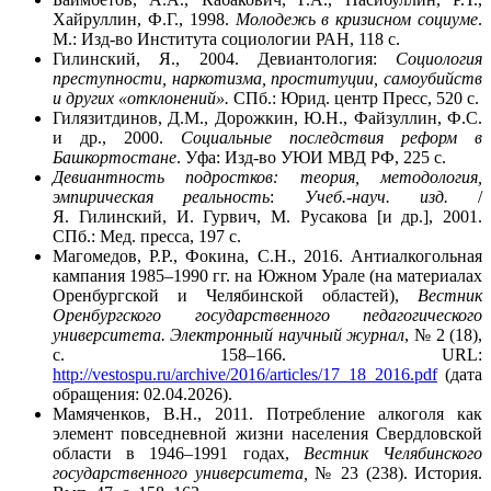
Хайруллин, Ф.Г., 1998.
Молодежь в кризисном социуме
.
М.: Изд-во Института социологии РАН, 118 с.
Гилинский, Я., 2004. Девиантология:
Социология
преступности, наркотизма, проституции, самоубийств
и других «отклонений».
СПб.: Юрид. центр Пресс, 520 с.
Гилязитдинов, Д.М., Дорожкин, Ю.Н., Файзуллин, Ф.С.
и др., 2000.
Социальные последствия реформ в
Башкортостане
. Уфа: Изд-во УЮИ МВД РФ, 225 с.
Девиантность подростков: теория, методология,
эмпирическая реальность
:
Учеб.-науч. изд.
/
Я. Гилинский, И. Гурвич, М. Русакова [и др.], 2001.
СПб.: Мед. пресса, 197 с.
Магомедов, Р.Р., Фокина, С.Н., 2016. Антиалкогольная
кампания 1985–1990 гг. на Южном Урале (на материалах
Оренбургской и Челябинской областей),
Вестник
Оренбургского государственного педагогического
университета.
Электронный научный журнал
, № 2 (18),
с. 158–166. URL:
http://vestospu.ru/archive/2016/articles/17_18_2016.pdf
(дата
обращения: 02.04.2026).
Мамяченков, В.Н., 2011. Потребление алкоголя как
элемент повседневной жизни населения Свердловской
области в 1946–1991 годах,
Вестник Челябинского
государственного университета,
№ 23 (238). История.