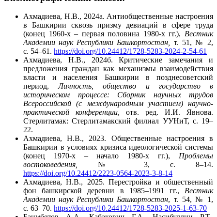
Ахмадиева, Н.В., 2024а.
Антиобщественные настроения
в Башкирии сквозь призму девиаций в сфере труда
(конец 1960-х – первая половина 1980-х гг.),
Вестник
Академии наук Республики Башкортостан,
т. 51, № 2,
с. 54–61.
https://doi.org/10.24412/1728-5283-2024-2-54-61
Ахмадиева, Н.В., 2024б. Критические замечания и
предложения граждан как механизмы взаимодействия
власти и населения Башкирии в позднесоветский
период,
Личность, общество и государство в
историческом процессе: Сборник научных трудов
Всероссийской (с международным участием) научно-
практической конференции
, отв. ред. И.И. Явнова.
Стерлитамак: Стерлитамакский филиал УУНиТ, с. 19–
22.
Ахмадиева, Н.В., 2023. Общественные настроения в
Башкирии в условиях кризиса идеологической системы
(конец 1970-х – начало 1980-х гг.),
Проблемы
востоковедения,
№ 3, с. 8–14.
https://doi.org/10.24412/2223-0564-2023-3-8-14
Ахмадиева, Н.В., 2025. Перестройка и общественный
фон башкирской деревни в 1985–1991 гг.,
Вестник
Академии наук Республики Башкортостан
,
т. 54, № 1,
с. 63–70.
https://doi.org/10.24412/1728-5283-2025-1-63-70
Баимбетов, А.А., Кабакович, Г.А., Насибуллин, Р.Т.,