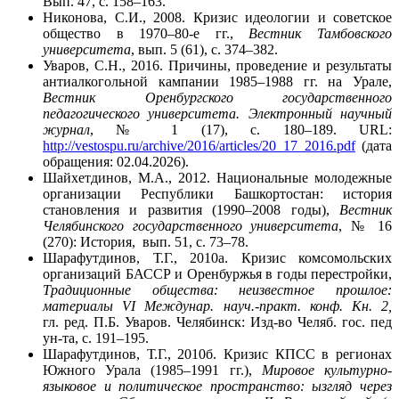
Вып. 47, с. 158–163.
Никонова, С.И., 2008. Кризис идеологии и советское
общество в 1970–80-е гг.,
Вестник Тамбовского
университета
, вып. 5 (61), с. 374–382.
Уваров, С.Н., 2016. Причины, проведение и результаты
антиалкогольной кампании 1985–1988 гг. на Урале,
Вестник Оренбургского государственного
педагогического университета. Электронный научный
журнал
, № 1 (17), с. 180–189. URL:
http://vestospu.ru/archive/2016/articles/20_17_2016.pdf
(дата
обращения: 02.04.2026).
Шайхетдинов, М.А., 2012. Национальные молодежные
организации Республики Башкортостан: история
становления и развития (1990–2008 годы),
Вестник
Челябинского государственного университета
, № 16
(270): История, вып. 51, с. 73–78.
Шарафутдинов, Т.Г., 2010а. Кризис комсомольских
организаций БАССР и Оренбуржья в годы перестройки,
Традиционные общества: неизвестное прошлое:
материалы VI Междунар
.
науч
.
-практ
.
конф
.
Кн. 2
,
гл. ред. П.Б. Уваров. Челябинск: Изд-во Челяб. гос. пед
ун-та, с. 191–195.
Шарафутдинов, Т.Г., 2010б. Кризис КПСС в регионах
Южного Урала (1985–1991 гг.),
Мировое культурно-
языковое и политическое пространство:
ызгляд через