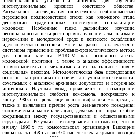
представляющих уникальный источник для изучения
институциональных кризисов советского общества.
Актуальность исследования определяется необходимостью
переоценки позднесоветской эпохи как ключевого этапа
деструкции традиционных институтов социализации
молодежи. Необходимо также дальнейшее изучение
регионального аспекта роста правонарушений, алкоголизма и
наркомании в молодежной среде в контексте ослабления
идеологического контроля. Новизна работы заключается в
системном применении проблемно-хронологического метода
для оценки кризиса ВЛКСМ как основного агента
молодежной политики, а также в анализе эффективности
правоохранительных механизмов и их адаптации к новым
социальным вызовам. Методологическая база исследования
основана на принципах историзма и научной объективности,
сочетаемых с анализом архивных документов и вторичных
источников. Научный вклад проявляется в рассмотрении
институциональной слабости комсомола, потерявшего к
концу 1980-х гг. роль социального лифта для молодежи, а
также в выявлении причин роста девиантного поведения:
экономической маргинализации, девальвации норм, слабой
координации между государственными и общественными
структурами. Результаты исследования показывают, что к
началу 1990-х гг. комсомольская организация Башкирии
сократилась с 568 тыс. до 370 тыс. человек, а криминализация