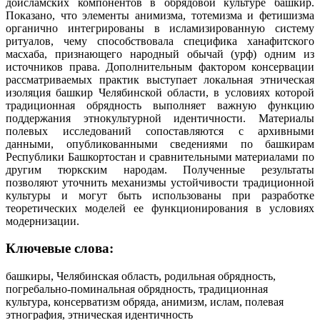
доисламских компонентов в обрядовой культуре башкир.
Показано, что элементы анимизма, тотемизма и фетишизма
органично интегрированы в исламизированную систему
ритуалов, чему способствовала специфика ханафитского
масхаба, признающего народный обычай (урф) одним из
источников права. Дополнительным фактором консервации
рассматриваемых практик выступает локальная этническая
изоляция башкир Челябинской области, в условиях которой
традиционная обрядность выполняет важную функцию
поддержания этнокультурной идентичности. Материалы
полевых исследований сопоставляются с архивными
данными, опубликованными сведениями по башкирам
Республики Башкортостан и сравнительными материалами по
другим тюркским народам. Полученные результаты
позволяют уточнить механизмы устойчивости традиционной
культуры и могут быть использованы при разработке
теоретических моделей ее функционирования в условиях
модернизации.
Ключевые слова:
башкиры, Челябинская область, родильная обрядность,
погребально-поминальная обрядность, традиционная
культура, консерватизм обряда, анимизм, ислам, полевая
этнография, этническая идентичность