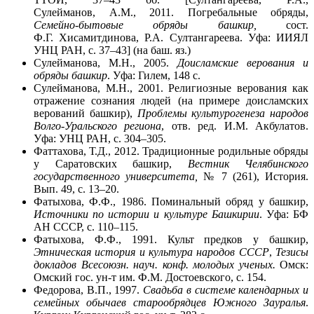
Сулейманов, А.М., 2011. Погребальные обряды,
Семейно-бытовые обряды башкир
,
сост.
Ф.Г. Хисамитдинова, Р.А. Султангареева. Уфа: ИИЯЛ
УНЦ РАН, с. 37–43] (на баш. яз.)
Сулейманова, М.Н., 2005.
Доисламские верования и
обряды башкир
. Уфа: Гилем, 148 с.
Сулейманова, М.Н., 2001. Религиозные верования как
отражение сознания людей (на примере доисламских
верований башкир),
Проблемы культурогенеза народов
Волго-Уральского региона
, отв. ред. И.М. Акбулатов.
Уфа: УНЦ РАН, с. 304–305.
Фаттахова, Т.Д., 2012. Традиционные родильные обряды
у Саратовских башкир,
Вестник Челябинского
государственного университета,
№ 7 (261), История.
Вып. 49, с. 13–20.
Фатыхова, Ф.Ф., 1986. Поминальный обряд у башкир,
Источники по истории и культуре Башкирии
. Уфа: БФ
АН СССР, с. 110–115.
Фатыхова, Ф.Ф., 1991. Культ предков у башкир,
Этническая история и культура народов СССР
,
Тезисы
докладов Всесоюзн. науч. конф. молодых ученых.
Омск:
Омский гос. ун-т им. Ф.М. Достоевского, с. 154.
Федорова, В.П., 1997.
Свадьба в системе календарных и
семейных обычаев старообрядцев Южного Зауралья
.