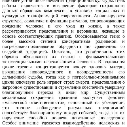
наиболее устойчивые элементы традиционной культуры. Цель
работы заключается в выявлении факторов сохранности
данных обрядовых комплексов в условиях социальных и
культурных трансформаций современности. Анализируются
структура, семантика и функции ритуалов, сопровождающих
рождение человека и его уход из жизни, а также
рассматриваются представления и верования, лежащие в
основе соответствующих практик. Обосновывается тезис о
более высокой степени консерватизма родильной и
погребально-поминальной обрядности по сравнению со
свадебной традицией. Показано, что устойчивость этих
обрядов обусловлена их связью с фундаментальными
экзистенциальными переживаниями человека. В родильном
цикле тревога концентрируется вокруг здоровья матери,
выживания новорожденного и неопределенности его
дальнейшей судьбы, тогда как в погребально-поминальном
цикле ключевую роль играют страх смерти, представления о
загробном существовании и стремление обеспечить умершему
благополучный переход в иной мир. Существенным
механизмом сохранения традиции выступает феномен
«магической ответственности», основанный на убеждении,
что точное соблюдение ритуальных предписаний
способствует благоприятному исходу событий, тогда как их
нарушение способно повлечь негативные последствия.
Особое внимание уделяется взаимодействию исламских и