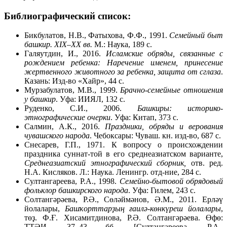
Библиографический список:
Бикбулатов, Н.В., Фатыхова, Ф.Ф., 1991.
Семейный быт
башкир. XIX–XX вв.
М.: Наука, 189 с.
Галяутдин, И., 2016.
Исламские обряды, связанные с
рождением ребенка: Наречение именем, принесение
жертвенного животного за ребенка, защита от сглаза
.
Казань: Изд-во «Хайр», 44 с.
Мурзабулатов, М.В., 1999.
Брачно-семейные отношения
у башкир
. Уфа: ИИЯЛ, 132 с.
Руденко, С.И., 2006.
Башкиры: историко-
этнографические очерки
. Уфа: Китап, 373 с.
Салмин, А.К., 2016.
Праздники, обряды и верования
чувашского народа
. Чебоксары: Чуваш. кн. изд-во, 687 с.
Снесарев, Г.П., 1971. К вопросу о происхождении
праздника суннат-той в его среднеазиатском варианте,
Среднеазиатский этнографический сборник
,
отв. ред.
Н.А. Кисляков. Л.: Наука. Ленингр. отд-ние, 284 с.
Султангареева, Р.А., 1998.
Семейно-бытовой обрядовый
фольклор
башкирского народа
. Уфа: Гилем, 243 с.
Солтангәрәева, Р.Ә., Сөләймәнов, Ә.М., 2011. Ерләү
йолалары,
Башҡорттарҙың ғаилә-көнкүреш йолалары
,
төҙ. Ф.Ғ. Хисамитдинова, Р.Ә. Солтангәрәева. Өфө:
ТТӘИ, 37–43 бб. [Султангареева, Р.А.,