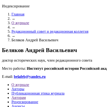
Индексирование
Главная
→
О журнале
→
Редакционный совет и редакционная коллегия
→
Беляков Андрей Васильевич
Беляков Андрей Васильевич
доктор исторических наук, член редакционного совета
Место работы:
Институт российской истории Российской ак
E-mail:
belafeb@yandex.ru
О журнале
Авторы
Публикационная этика журнала
Авторам
Рецензирование
Анонсы